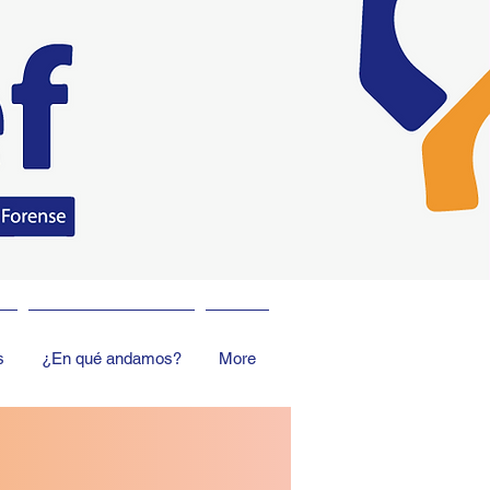
s
¿En qué andamos?
More