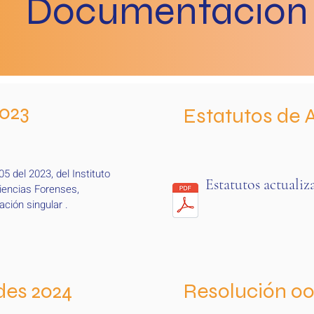
Documentación
023
Estatutos de
 del 2023, del Instituto 
Estatutos actualiz
iencias Forenses, 
ción singular .
udes 2024
Resolución 00