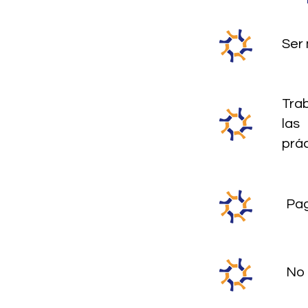
Ser
Trab
las
prác
Pag
No 