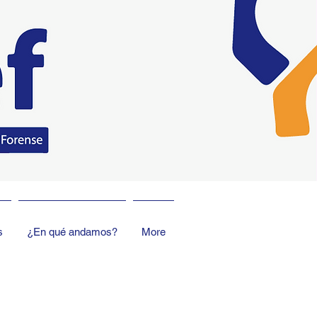
s
¿En qué andamos?
More